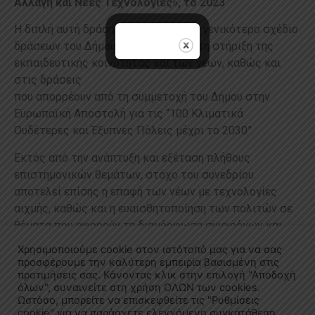
Αλλαγή και Νέες Τεχνολογίες», το 2023
Η διπλή αυτή δράση εντάσσεται στο γενικότερο σχέδιο
δράσεων του Δήμου Καλαμάτας για τη στήριξη της
εκπαιδευτικής κοινότητας και των νέων, καθώς και
στις δράσεις
που απορρέουν από τη συμμετοχή του Δήμου στην
Ευρωπαϊκή Αποστολή για τις “100 Κλιματικά
Ουδέτερες και Έξυπνες Πόλεις μέχρι το 2030”.
Εκτός από την ανάπτυξη και εξέταση πλήθους
επιστημονικών θεμάτων, στόχο του συνεδρίου
αποτελεί επίσης η επαφή των νέων με τεχνολογίες
αιχμής, καθώς και η ευαισθητοποίηση των πολιτών σε
θέματα που αφορούν τη διαμόρφωση συγχρόνων και
ανθεκτικών στην κλιματική αλλαγή πόλεων.
Χρησιμοποιούμε cookie στον ιστότοπό μας για να σας
προσφέρουμε την καλύτερη εμπειρία βασισμένη στις
προτιμήσεις σας. Κάνοντας κλικ στην επιλογή "Αποδοχή
όλων", συναινείτε στη χρήση ΟΛΩΝ των cookies.
Μάθε περισσότερα...
Ωστόσο, μπορείτε να επισκεφθείτε τις "Ρυθμίσεις
cookie" για να παράσχετε ελεγχόμενη συγκατάθεση.