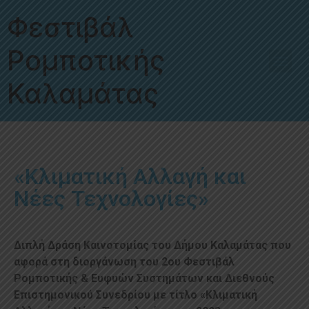
Φεστιβάλ
Ρομποτικής
Καλαμάτας
Μαθητές προσχολικής ηλικίας μέχρι και Γ’ Δημοτικού
«Κλιματική Αλλαγή και
Νέες Τεχνολογίες»
Διπλή Δράση Καινοτομίας του Δήμου Καλαμάτας που
αφορά στη διοργάνωση του 2ου Φεστιβάλ
Ρομποτικής & Ευφυών Συστημάτων και Διεθνούς
Επιστημονικού Συνεδρίου με τίτλο «Κλιματική