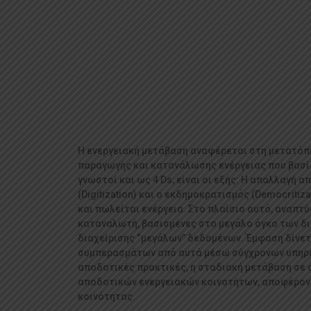
Η ενεργειακή μετάβαση αναφέρεται στη μετατόπι
παραγωγής και κατανάλωσης ενέργειας που βασίζο
γνωστοί και ως 4 Ds, είναι οι εξής: Η απαλλαγή 
(Digitization) και ο εκδημοκρατισμός (Democriti
και πωλείται ενέργεια. Στο πλαίσιο αυτό, αναπτύ
καταναλωτή, βασισμένες στο μεγάλο όγκο των δι
διαχείρισης “μεγάλων” δεδομένων. Έμφαση δίνετ
συμπερασμάτων από αυτά μέσω σύγχρονων υπηρε
αποδοτικές πρακτικές, η σταδιακή μετάβαση σε 
αποδοτικών ενεργειακών κοινοτήτων, αποφέροντα
κοινότητας.