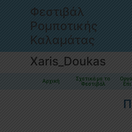
Φεστιβάλ
Ρομποτικής
Καλαμάτας
Xaris_Doukas
Σχετικά με το
Οργ
Αρχική
Φεστιβάλ
Επ
Π