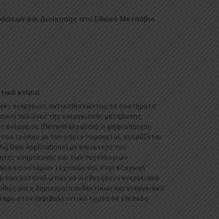
άσεων και Διοίκησης στο Εθνικό Μετσόβιο
τικά κτίρια
γές ενέργειας, αντικαθιστώντας τα συστήματα
ασικοί πυλώνες της ενεργειακής μετάβασης,
ς ενέργειας (Decentralization), η ψηφιοποίηση
η του τρόπου με τον οποίο παράγεται, αγοράζεται
g Data Applications) με επίκεντρο τον
ητής νοημοσύνης και των τεχνολογιών
θεια καινοτόμων τεχνικών και στην εξαγωγή
η των καταναλωτών να υιοθετήσουν ενεργειακά
ώς και η δημιουργία ανθεκτικών και ενεργειακά
τερα στον περιβαλλοντικό τομέα σε επίπεδο