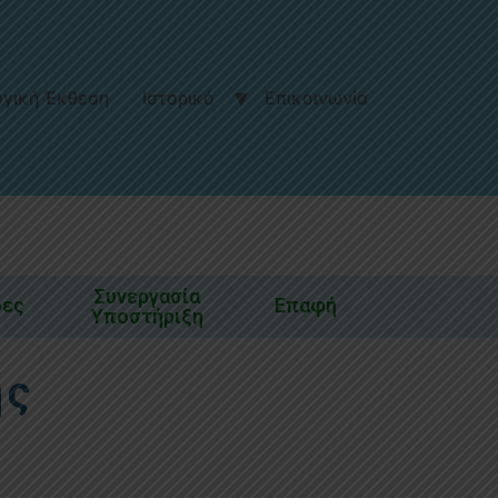
γική Έκθεση
Ιστορικό
Επικοινωνία
Συνεργασία
δες
Επαφή
Υποστήριξη
ης