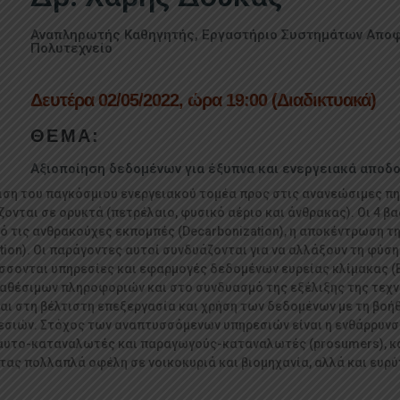
Αναπληρωτής Καθηγητής, Εργαστήριο Συστημάτων Αποφ
Πολυτεχνείο
Δευτέρα 02/05/2022, ώρα 19:00 (Διαδικτυακά)
ΘΕΜΑ:
Αξιοποίηση δεδομένων για έξυπνα και ενεργειακά αποδο
ση του παγκόσμιου ενεργειακού τομέα προς στις ανανεώσιμες πη
νται σε ορυκτά (πετρέλαιο, φυσικό αέριο και άνθρακας). Οι 4 β
από τις ανθρακούχες εκπομπές (Decarbonization), η αποκέντρωση τη
zation). Οι παράγοντες αυτοί συνδυάζονται για να αλλάξουν τη φύσ
σσονται υπηρεσίες και εφαρμογές δεδομένων ευρείας κλίμακας (Bi
αθέσιμων πληροφοριών και στο συνδυασμό της εξέλιξης της τεχν
αι στη βέλτιστη επεξεργασία και χρήση των δεδομένων με τη βοή
σιών. Στόχος των αναπτυσσόμενων υπηρεσιών είναι η ενθάρρυνσ
αυτο-καταναλωτές και παραγωγούς-καταναλωτές (prosumers), καθ
ς πολλαπλά οφέλη σε νοικοκυριά και βιομηχανία, αλλά και ευρύ