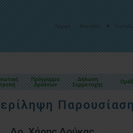
Αρχική
Φεστιβάλ
Τεχνολο
ανωτική
Πρόγραμμα
Δήλωση
Ομά
ιτροπή
Δράσεων
Συμμετοχής
ερίληψη Παρουσίασ
Δρ. Χάρης Δούκας