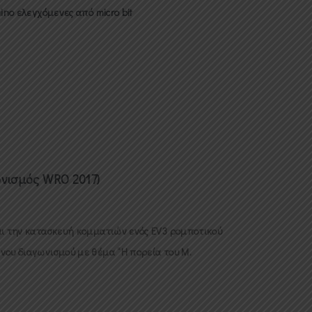
no ελεγχόμενες από micro bit
ωνισμός WRO 2017)
αι την κατασκευή κομματιών ενός EV3 ρομποτικού
νου διαγωνισμού με θέμα “Η πορεία του Μ.