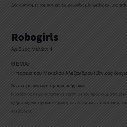
Δύο αυτόνομες ρομποτικές δημιουργίας μία wedo2 και μία ardui
Robogirls
Αριθμός Μελών: 4
ΘΕΜΑ:
Η πορεία του Μεγάλου Αλεξανδρου (Eθνικός διαγ
Σύντομη περιγραφή της πρότασής τους:
Η ομάδα θα πειραματιστεί σε σχέση με τον προγραμματισμό κ
οχήματος, για την ολοκλήρωση των δοκιμασιών του προηγούμε
Αλεξάνδρου”.