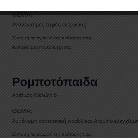
ΘΕΜΑ:
Ανανεώσιμες πηγές ενέργειας
Σύντομη περιγραφή της πρότασής τους:
Ανανεώσιμες πηγές ενέργειας
Ρομποτόπαιδα
Αριθμός Μελών: 6
ΘΕΜΑ:
Αυτόνομη κατασκευή wedo2 και Arduino ελεγχόμε
Σύντομη περιγραφή της πρότασής τους: