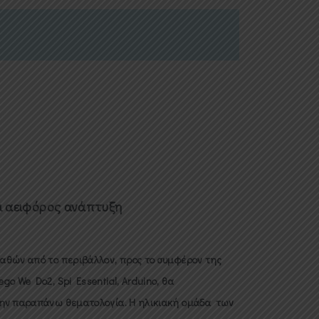
αι αειφόρος ανάπτυξη
αθών από το περιβάλλον, προς το συμφέρον της
o We Do2, Spi Essential, Arduino, θα
την παραπάνω θεματολογία. Η ηλικιακή ομάδα των