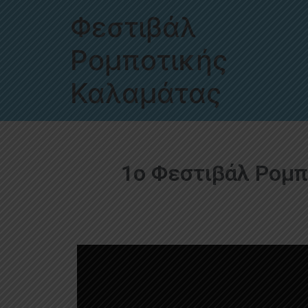
Φεστιβάλ
Ρομποτικής
Καλαμάτας
1ο Φεστιβάλ Ρομ